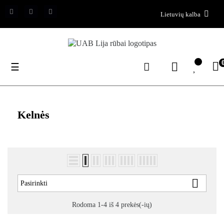
Lietuvių kalba
Toggle
☰
navigation
Kelnės

Pasirinkti
Rodoma 1-4 iš 4 prekės(-ių)